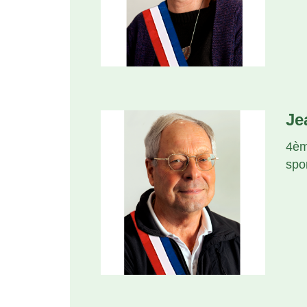
Je
4èm
spo