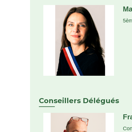
Ma
5èm
Conseillers Délégués
Fr
Con