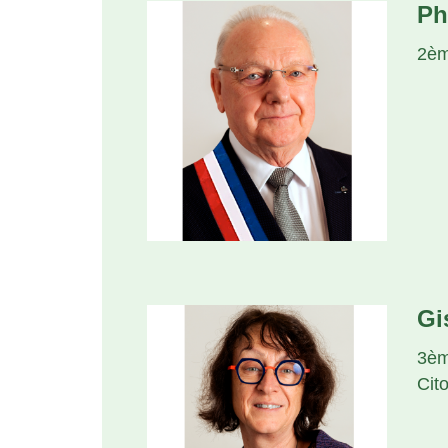
Ph
2èm
Gi
3èm
Cit