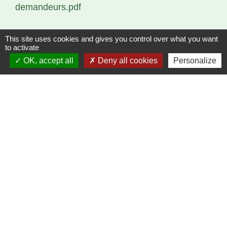
demandeurs.pdf
This site uses cookies and gives you control over what you want
to activate
OK, accept all
Deny all cookies
Personalize
Contacts
Commune de Villeneuve-le-Comte
Place de la Mairie
77174 Villeneuve-le-Comte - FRANCE
+33 1 60 43 00 19
Ouverture de la mairie
Lundi et Vendredi : 9h à 12h30 et 14h à 16h.
Mercredi : 9h à 12h30 et 14h à 17h.
Samedi : 9h à 12h.