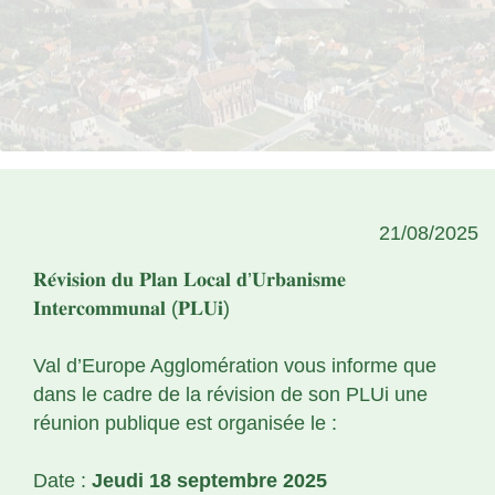
21/08/2025
𝐑𝐞́𝐯𝐢𝐬𝐢𝐨𝐧 𝐝𝐮 𝐏𝐥𝐚𝐧 𝐋𝐨𝐜𝐚𝐥 𝐝’𝐔𝐫𝐛𝐚𝐧𝐢𝐬𝐦𝐞
𝐈𝐧𝐭𝐞𝐫𝐜𝐨𝐦𝐦𝐮𝐧𝐚𝐥 (𝐏𝐋𝐔𝐢)
Val d’Europe Agglomération vous informe que
dans le cadre de la révision de son PLUi une
réunion publique est organisée le :
Date :
Jeudi 18 septembre 2025