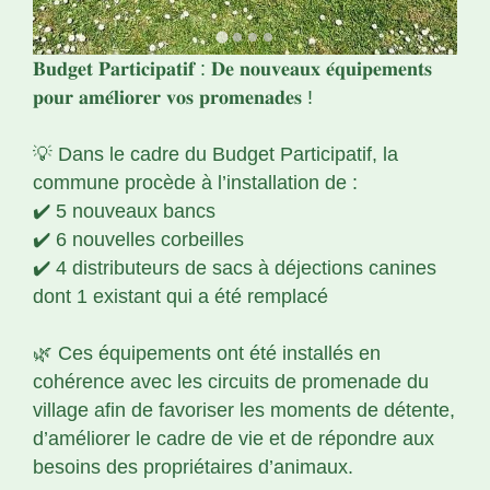
𝐁𝐮𝐝𝐠𝐞𝐭 𝐏𝐚𝐫𝐭𝐢𝐜𝐢𝐩𝐚𝐭𝐢𝐟 : 𝐃𝐞 𝐧𝐨𝐮𝐯𝐞𝐚𝐮𝐱 𝐞́𝐪𝐮𝐢𝐩𝐞𝐦𝐞𝐧𝐭𝐬
𝐩𝐨𝐮𝐫 𝐚𝐦𝐞́𝐥𝐢𝐨𝐫𝐞𝐫 𝐯𝐨𝐬 𝐩𝐫𝐨𝐦𝐞𝐧𝐚𝐝𝐞𝐬 !
💡 Dans le cadre du Budget Participatif, la
commune procède à l’installation de :
✔️ 5 nouveaux bancs
✔️ 6 nouvelles corbeilles
✔️ 4 distributeurs de sacs à déjections canines
dont 1 existant qui a été remplacé
🌿 Ces équipements ont été installés en
cohérence avec les circuits de promenade du
village afin de favoriser les moments de détente,
d’améliorer le cadre de vie et de répondre aux
besoins des propriétaires d’animaux.