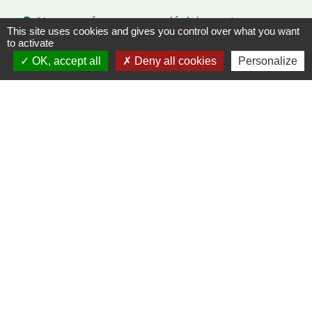
🌳 Nous espérons que ce déploiement
This site uses cookies and gives you control over what you want
contribuera à rendre vos balades encore plus
to activate
agréables !
OK, accept all
Deny all cookies
Personalize
📌 Nous remercions le Club du Bel Âge et
Madame DAVID, les deux porteurs de ces
projets qui ont été plébiscités lors du dernier
budget participatif. Leur participation permet
aujourd’hui de concrétiser ces aménagements
utiles aux Vilcomtois.