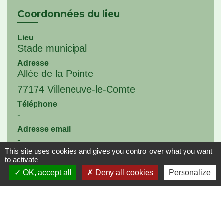
Coordonnées du lieu
Lieu
Stade municipal
Adresse
Allée de la Pointe
77174 Villeneuve-le-Comte
Téléphone
-
Adresse email
-
This site uses cookies and gives you control over what you want
Site Internet
to activate
-
OK, accept all
Deny all cookies
Personalize
Signaler une erreur sur ce lieu