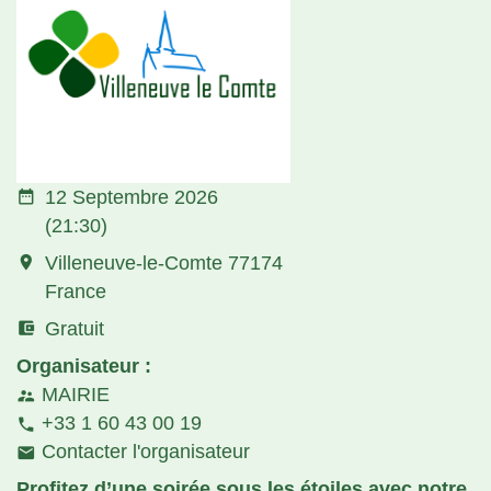
date_range
12 Septembre 2026
(21:30)
room
Villeneuve-le-Comte 77174
France
account_balance_wallet
Gratuit
Organisateur :
MAIRIE
supervisor_account
+33 1 60 43 00 19
phone
Contacter l'organisateur
email
Profitez d’une soirée sous les étoiles avec notre