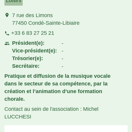
Loisirs
location_on
7 rue des Limons
77450 Condé-Sainte-Libiaire
+33 6 83 27 25 21
phone
Président(e):
-
people
Vice-président(e):
-
Trésorier(e):
-
Secrétaire:
-
Pratique et diffusion de la musique vocale
dans le secteur de sa compétence, par la
création et l’animation d’une formation
chorale.
Contact au sein de l'association : Michel
LUCCHESI