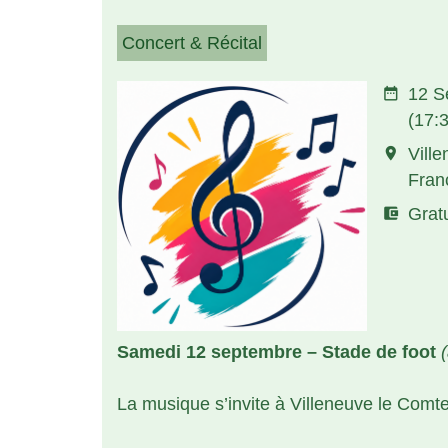
Concert & Récital
date_range
12 S
(17:
room
Vill
Fran
account_balance_wallet
Gratu
Samedi 12 septembre – Stade de foot
La musique s’invite à Villeneuve le Comte 