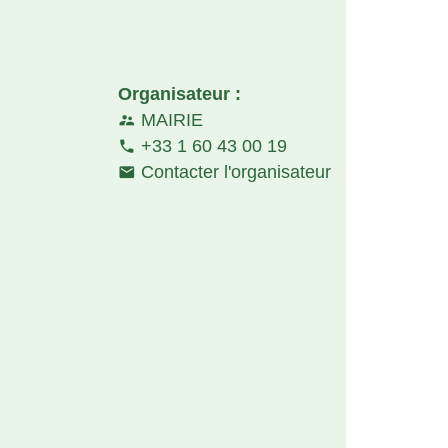
Organisateur :
MAIRIE
supervisor_account
+33 1 60 43 00 19
phone
Contacter l'organisateur
email